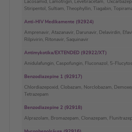
Lacosamid, Lamotrigin, Levetiracetam, Oxcarbazepi
Stiripentol, Sultiam, Theophyllin, Tiagabin, Topiram
Anti-HIV Medikamente (92924)
Amprenavir, Atazanavir, Darunavir, Delavirdin, Efavire
Rilpivirin, Ritonavir, Saquinavir
Antimykotika/EXTENDED (92922/XT)
Anidulafungin, Caspofungin, Fluconazol, 5-Flucytos
Benzodiazepine 1 (92917)
Chlordiazepoxid, Clobazam, Norclobazam, Demox
Tetrazepam
Benzodiazepine 2 (92918)
Alprazolam, Bromazepam, Clonazepam, Flunitrazep
Mycophenolsäure (92916)