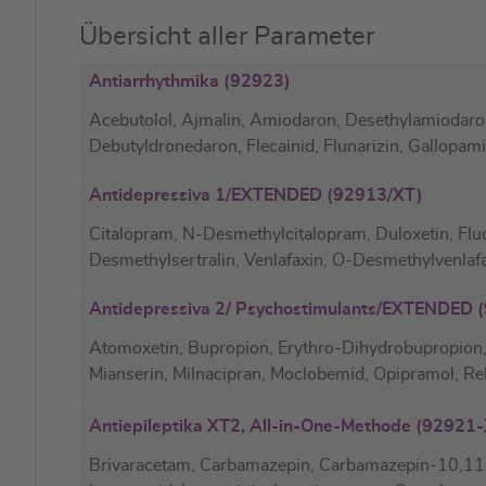
Übersicht aller Parameter
Antiarrhythmika (92923)
Acebutolol, Ajmalin, Amiodaron, Desethylamiodaron,
Debutyldronedaron, Flecainid, Flunarizin, Gallopamil
Antidepressiva 1/EXTENDED (92913/XT)
Citalopram, N-Desmethylcitalopram, Duloxetin, Fluo
Desmethylsertralin, Venlafaxin, O-Desmethylvenlaf
Antidepressiva 2/ Psychostimulants/EXTENDED 
Atomoxetin, Bupropion, Erythro-Dihydrobupropion,
Mianserin, Milnacipran, Moclobemid, Opipramol, Reb
Antiepileptika XT2, All-in-One-Methode (9292
Brivaracetam, Carbamazepin, Carbamazepin-10,11