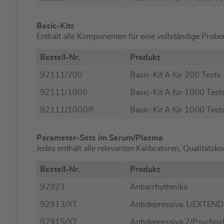
Basic-Kits
Enthält alle Komponenten für eine vollständige Prob
Bestell-Nr.
Produkt
92111/200
Basic-Kit A für 200 Tests
92111/1000
Basic-Kit A für 1000 Test
92111/1000/F
Basic-Kit A für 1000 Tests
Parameter-Sets im Serum/Plasma
Jedes enthält alle relevanten Kalibratoren, Qualität
Bestell-Nr.
Produkt
92923
Antiarrhythmika
92913/XT
Antidepressiva 1/EXTEN
92915/XT
Antidepressiva 2/Psycho