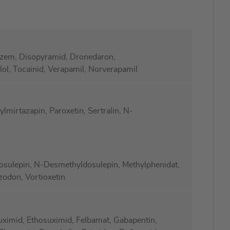
iazem, Disopyramid, Dronedaron,
alol, Tocainid, Verapamil, Norverapamil
mirtazapin, Paroxetin, Sertralin, N-
osulepin, N-Desmethyldosulepin, Methylphenidat,
zodon, Vortioxetin
mid, Ethosuximid, Felbamat, Gabapentin,