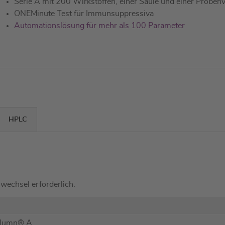
Serie A mit 200 Wirkstoffen, einer Säule und einer Proben
ONEMinute Test für Immunsuppressiva
Automationslösung für mehr als 100 Parameter
HPLC
nwechsel erforderlich.
olumn® A