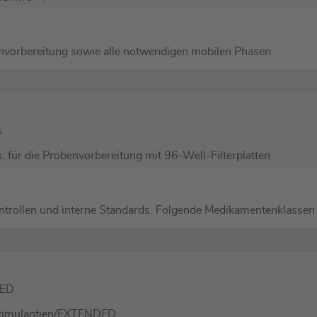
envorbereitung sowie alle notwendigen mobilen Phasen.
s
, für die Probenvorbereitung mit 96-Well-Filterplatten
skontrollen und interne Standards. Folgende Medikamentenklassen
DED
stimulantien/EXTENDED