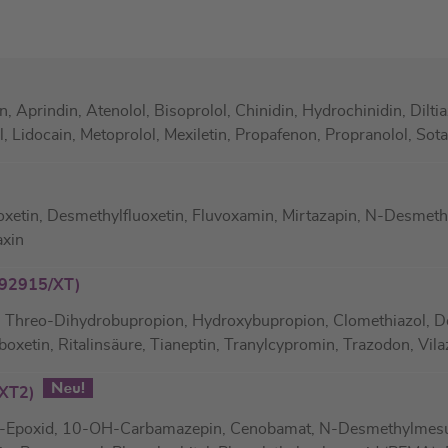
 Aprindin, Atenolol, Bisoprolol, Chinidin, Hydrochinidin, Dilt
, Lidocain, Metoprolol, Mexiletin, Propafenon, Propranolol, Sot
xetin, Desmethylfluoxetin, Fluvoxamin, Mirtazapin, N-Desmethyl
axin
(92915/XT)
 Threo-Dihydrobupropion, Hydroxybupropion, Clomethiazol, D
oxetin, Ritalinsäure, Tianeptin, Tranylcypromin, Trazodon, Vila
1-XT2)
-Epoxid, 10-OH-Carbamazepin, Cenobamat, N-Desmethylmesuxi