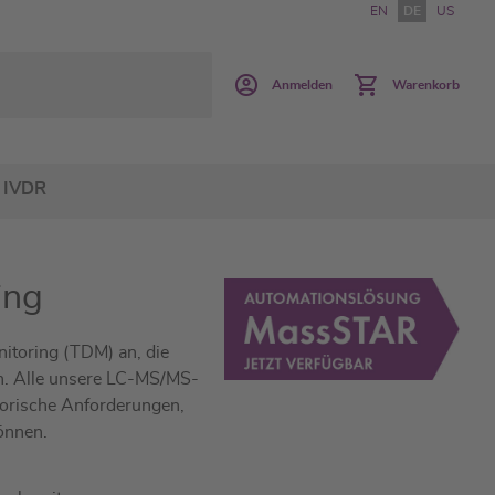
EN
DE
US
Anmelden
Warenkorb
IVDR
ing
itoring (TDM) an, die
n. Alle unsere LC-MS/MS-
torische Anforderungen,
önnen.