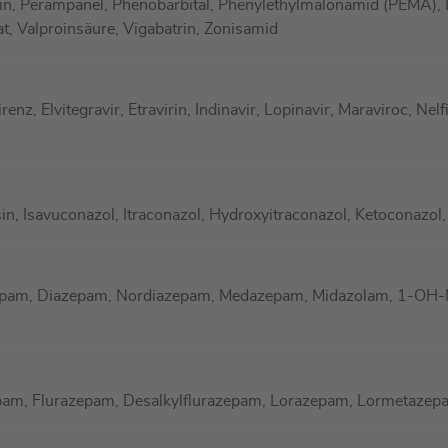
n, Perampanel, Phenobarbital, Phenylethylmalonamid (PEMA), P
at, Valproinsäure, Vigabatrin, Zonisamid
nz, Elvitegravir, Etravirin, Indinavir, Lopinavir, Maraviroc, Nelf
in, Isavuconazol, Itraconazol, Hydroxyitraconazol, Ketoconazol
epam, Diazepam, Nordiazepam, Medazepam, Midazolam, 1-OH
am, Flurazepam, Desalkylflurazepam, Lorazepam, Lormetazepa