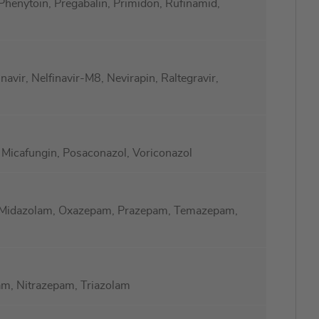
henytoin, Pregabalin, Primidon, Rufinamid,
inavir, Nelfinavir-M8, Nevirapin, Raltegravir,
, Micafungin, Posaconazol, Voriconazol
-Midazolam, Oxazepam, Prazepam, Temazepam,
m, Nitrazepam, Triazolam