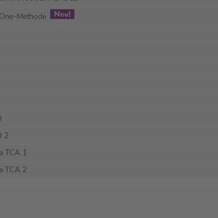
in-One-Methode
D
D 2
va TCA 1
va TCA 2