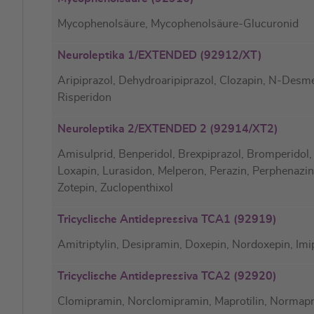
Mycophenolsäure, Mycophenolsäure-Glucuronid
Neuroleptika 1/EXTENDED (92912/XT)
Aripiprazol, Dehydroaripiprazol, Clozapin, N-Desme
Risperidon
Neuroleptika 2/EXTENDED 2 (92914/XT2)
Amisulprid, Benperidol, Brexpiprazol, Bromperidol,
Loxapin, Lurasidon, Melperon, Perazin, Perphenazin,
Zotepin, Zuclopenthixol
Tricyclische Antidepressiva TCA1 (92919)
Amitriptylin, Desipramin, Doxepin, Nordoxepin, Imip
Tricyclische Antidepressiva TCA2 (92920)
Clomipramin, Norclomipramin, Maprotilin, Normaprot