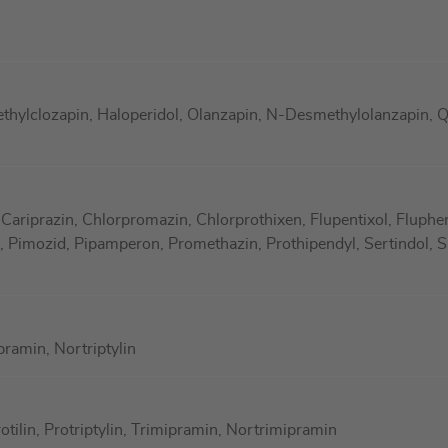
thylclozapin, Haloperidol, Olanzapin, N-Desmethylolanzapin, Q
 Cariprazin, Chlorpromazin, Chlorprothixen, Flupentixol, Fluphe
 Pimozid, Pipamperon, Promethazin, Prothipendyl, Sertindol, Sul
ramin, Nortriptylin
ilin, Protriptylin, Trimipramin, Nortrimipramin