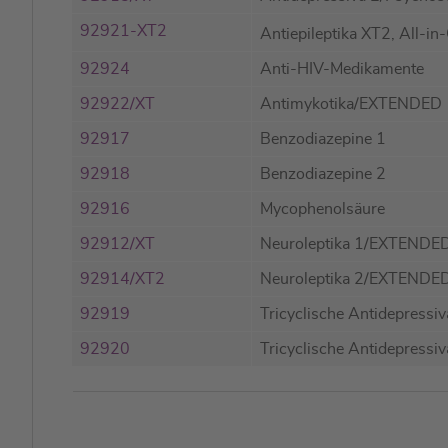
92921-XT2
Antiepileptika XT2, All-
92924
Anti-HIV-Medikamente
92922/XT
Antimykotika/EXTENDED
92917
Benzodiazepine 1
92918
Benzodiazepine 2
92916
Mycophenolsäure
92912/XT
Neuroleptika 1/EXTENDE
92914/XT2
Neuroleptika 2/EXTENDE
92919
Tricyclische Antidepressi
92920
Tricyclische Antidepressi