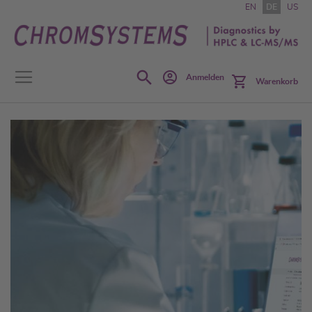
Zum
EN
DE
US
Inhalt
springen
Search
Anmelden
Warenkorb