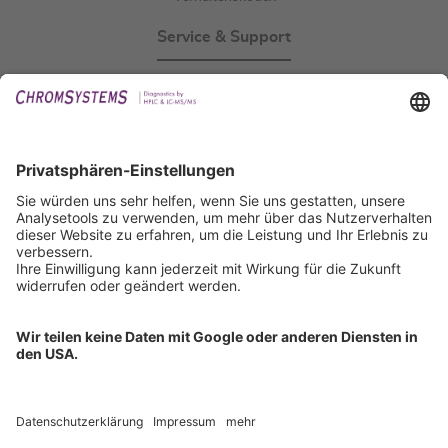
Service & Support
Events
Downloads
Technischer Support
Allgemeine Anfrage
IFU anfordern
Zertifizierungen
EU IVDR Zertifikat
ISO 9001 Zertifikat
ISO 13485 Zertifikat
ISO 13485 MDSAP Zertifikat