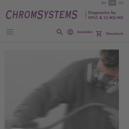
Zum
EN
DE
US
Inhalt
springen
Search
Anmelden
Warenkorb