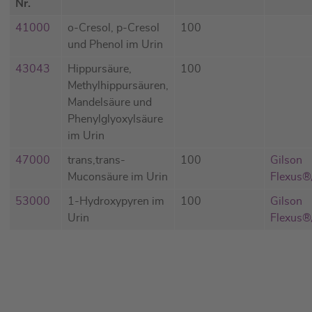
Nr.
41000
o-Cresol, p-Cresol
100
und Phenol im Urin
43043
Hippursäure,
100
Methylhippursäuren,
Mandelsäure und
Phenylglyoxylsäure
im Urin
47000
trans,trans-
100
Gilson
Muconsäure im Urin
Flexus
53000
1-Hydroxypyren im
100
Gilson
Urin
Flexus