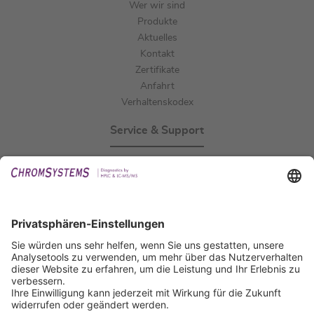
Wer wir sind
Produkte
Aktuelles
Kontakt
Zertifikate
Anfahrt
Verhaltenskodex
Service & Support
Events
Downloads
Technischer Support
Allgemeine Anfrage
IFU anfordern
Zertifizierungen