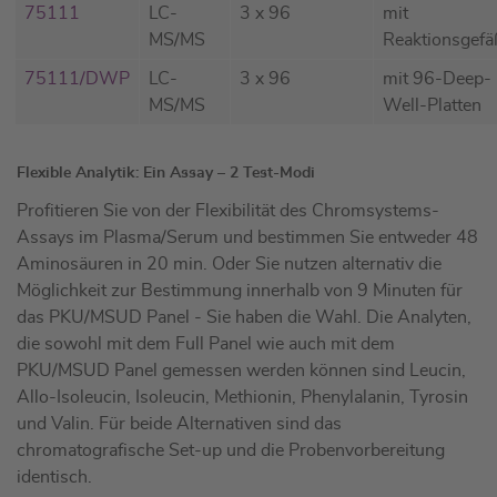
75111
LC-
3 x 96
mit
MS/MS
Reaktionsgef
75111/DWP
LC-
3 x 96
mit 96-Deep-
MS/MS
Well-Platten
Flexible Analytik: Ein Assay – 2 Test-Modi
Profitieren Sie von der Flexibilität des Chromsystems-
Assays im Plasma/Serum und bestimmen Sie entweder 48
Aminosäuren in 20 min. Oder Sie nutzen alternativ die
Möglichkeit zur Bestimmung innerhalb von 9 Minuten für
das PKU/MSUD Panel - Sie haben die Wahl. Die Analyten,
die sowohl mit dem Full Panel wie auch mit dem
PKU/MSUD Panel gemessen werden können sind Leucin,
Allo-Isoleucin, Isoleucin, Methionin, Phenylalanin, Tyrosin
und Valin. Für beide Alternativen sind das
chromatografische Set-up und die Probenvorbereitung
identisch.