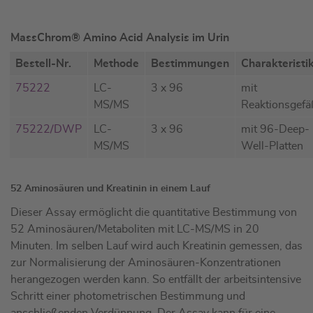
MassChrom® Amino Acid Analysis im Urin
Bestell-Nr.
Methode
Bestimmungen
Charakteristi
75222
LC-
3 x 96
mit
MS/MS
Reaktionsgef
75222/DWP
LC-
3 x 96
mit 96-Deep-
MS/MS
Well-Platten
52 Aminosäuren und Kreatinin in einem Lauf
Dieser Assay ermöglicht die quantitative Bestimmung von
52 Aminosäuren/Metaboliten mit LC-MS/MS in 20
Minuten. Im selben Lauf wird auch Kreatinin gemessen, das
zur Normalisierung der Aminosäuren-Konzentrationen
herangezogen werden kann. So entfällt der arbeitsintensive
Schritt einer photometrischen Bestimmung und
anschließenden Verdünnung. Der Assay kann für eine