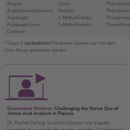
Arginin
Glycin
Phenylacet
Argininbernsteinsäure
Histidin
Phenylalan
Asparagin
1-Methylhistidin
Phosphoser
Asparaginsäure
3-Methylhistidin
Pipecolinsä
Carnosin
* Diese 5
zusätzlichen
Parameter können nur mit dem
Urin-Assay gemessen werden.
Educational Webinar:
Challenging the Status Quo of
Amino Acid Analysis in Plasma
Dr. Rachel Carling, Scientific Director von Viapath
berichtet über eine Studie die den aktuellen Goldstandard