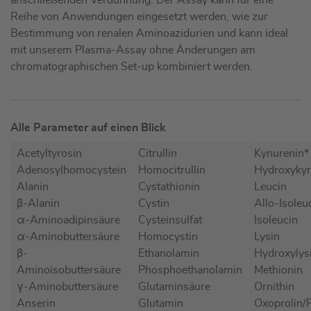
Reihe von Anwendungen eingesetzt werden, wie zur
Bestimmung von renalen Aminoazidurien und kann ideal
mit unserem Plasma-Assay ohne Änderungen am
chromatographischen Set-up kombiniert werden.
Alle Parameter auf einen Blick
Acetyltyrosin
Citrullin
Kynurenin*
Adenosylhomocystein
Homocitrullin
Hydroxykyn
Alanin
Cystathionin
Leucin
β-Alanin
Cystin
Allo-Isoleu
α-Aminoadipinsäure
Cysteinsulfat
Isoleucin
α-Aminobuttersäure
Homocystin
Lysin
β-
Ethanolamin
Hydroxylys
Aminoisobuttersäure
Phosphoethanolamin
Methionin
γ-Aminobuttersäure
Glutaminsäure
Ornithin
Anserin
Glutamin
Oxoprolin/