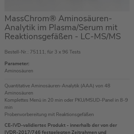
Zum
MassChrom® Aminosäuren-
Anfang
Analytik im Plasma/Serum mit
der
Reaktionsgefäßen - LC-MS/MS
Bildgalerie
springen
Bestell-Nr.: 75111, für 3 x 96 Tests
Parameter:
Aminosäuren
Quantitative Aminosäuren-Analytik (AAA) von 48
Aminosäuren
Komplettes Menü in 20 min oder PKU/MSUD-Panel in 8-9
min
Probenvorbereitung mit Reaktionsgefäßen
CE-IVD-validiertes Produkt - innerhalb der von der
IVDR-2017/746 festgelegten Zeitrahmen und