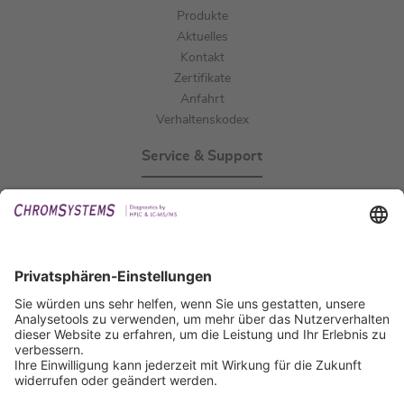
Produkte
Aktuelles
Kontakt
Zertifikate
Anfahrt
Verhaltenskodex
Service & Support
Events
Downloads
Technischer Support
Allgemeine Anfrage
IFU anfordern
Zertifizierungen