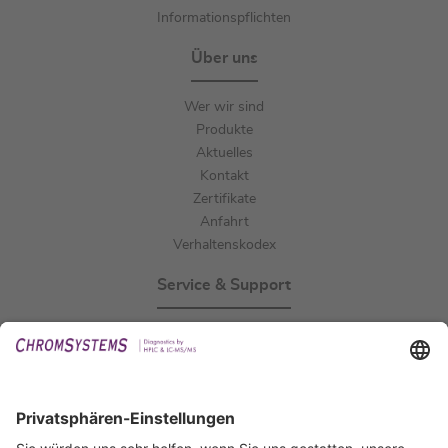
Informationspflichten
Über uns
Wer wir sind
Produkte
Aktuelles
Kontakt
Zertifikate
Anfahrt
Verhaltenskodex
Service & Support
Events
Downloads
Technischer Support
Allgemeine Anfrage
IFU anfordern