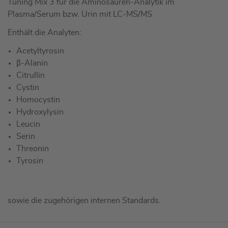
Tuning Mix 3 für die Aminosäuren-Analytik im
Plasma/Serum bzw. Urin mit LC-MS/MS
Enthält die Analyten:
Acetyltyrosin
β-Alanin
Citrullin
Cystin
Homocystin
Hydroxylysin
Leucin
Serin
Threonin
Tyrosin
sowie die zugehörigen internen Standards.