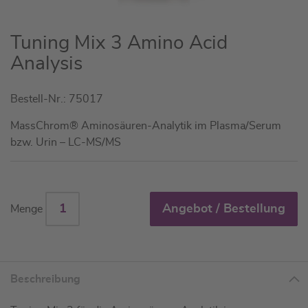
Zum
Tuning Mix 3 Amino Acid
Anfang
Analysis
der
Bildgalerie
Bestell-Nr.: 75017
springen
MassChrom® Aminosäuren-Analytik im Plasma/Serum
bzw. Urin – LC-MS/MS
Angebot / Bestellung
Menge
Beschreibung