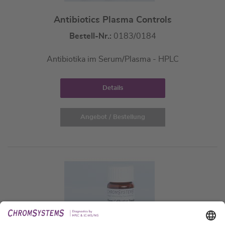
Antibiotics Plasma Controls
Bestell-Nr.:
0183/0184
Antibiotika im Serum/Plasma - HPLC
Details
Angebot / Bestellung