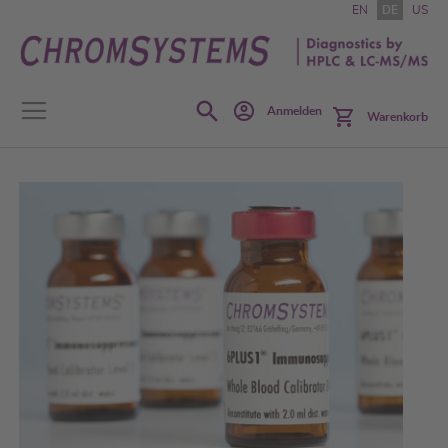
Zum
EN
DE
US
Inhalt
springen
Search
Anmelden
Warenkorb