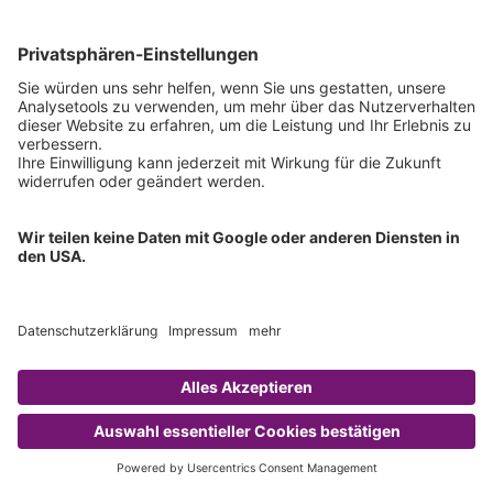
Antibiotics Plasma Calibration Standard
Bestell-Nr.:
61003
Antibiotika im Serum/Plasma - HPLC
Details
Angebot / Bestellung