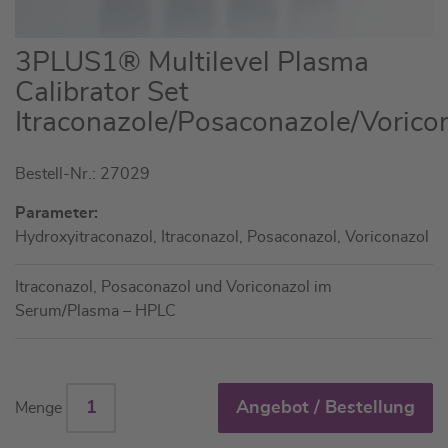
Zum
3PLUS1® Multilevel Plasma
Anfang
Calibrator Set
der
Itraconazole/Posaconazole/Vorico
Bildgalerie
springen
Bestell-Nr.: 27029
Parameter:
Hydroxyitraconazol, Itraconazol, Posaconazol, Voriconazol
Itraconazol, Posaconazol und Voriconazol im
Serum/Plasma – HPLC
Angebot / Bestellung
Menge