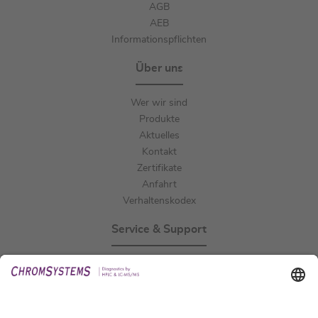
AGB
AEB
Informationspflichten
Über uns
Wer wir sind
Produkte
Aktuelles
Kontakt
Zertifikate
Anfahrt
Verhaltenskodex
Service & Support
Events
Downloads
Technischer Support
Allgemeine Anfrage