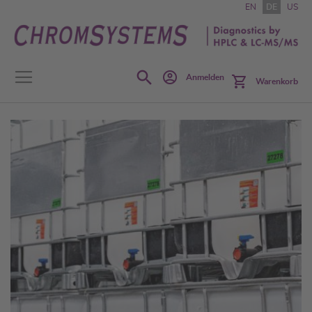
Zum
EN
DE
US
Inhalt
springen
Search
Anmelden
Warenkorb