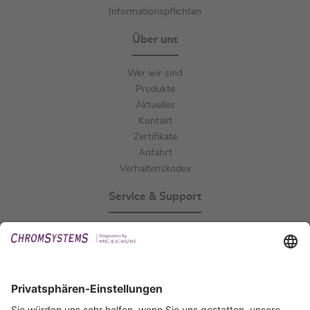
Informationspflichten
Über uns
Wer wir sind
Produkte
Aktuelles
Kontakt
Zertifikate
Anfahrt
Verhaltenskodex
Service & Support
Events
Downloads
Technischer Support
Allgemeine Anfrage
IFU anfordern