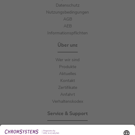
Datenschutz
Nutzungsbedingungen
AGB
AEB
Informationspflichten
Über uns
Wer wir sind
Produkte
Aktuelles
Kontakt
Zertifikate
Anfahrt
Verhaltenskodex
Service & Support
Events