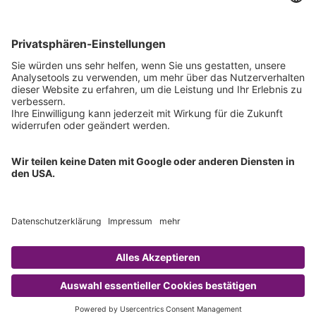
Downloads
Technischer Support
Allgemeine Anfrage
IFU anfordern
Zertifizierungen
EU IVDR Zertifikat
ISO 9001 Zertifikat
ISO 13485 Zertifikat
ISO 13485 MDSAP Zertifikat
Copyright © 2026 Chromsystems Instruments & Chemicals GmbH.