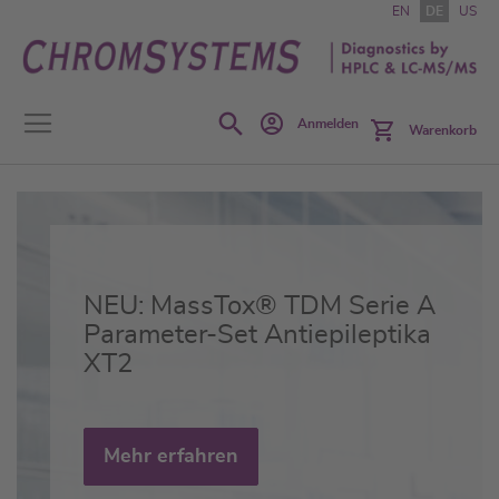
Zum
EN
DE
US
Inhalt
springen
Search
Anmelden
Warenkorb
Effiziente und zuverlässige
NEU: MassScreen® Amino
NEU: MassTox® TDM Serie A
Arbeitsabläufe im
Acids, Acylcarnitines
Parameter-Set Antiepileptika
diagnostischen Labor durch
EXTENDED
XT2
die Automatisierung mit
aus Trockenblut
MassSTAR
Mehr erfahren
Mehr erfahren