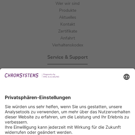
Wer wir sind
Produkte
Aktuelles
Kontakt
Zertifikate
Anfahrt
Verhaltenskodex
Service & Support
Events
Downloads
Technischer Support
Allgemeine Anfrage
IFU anfordern
Zertifizierungen