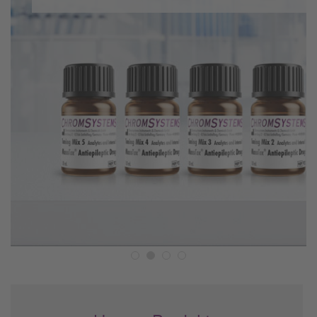
Automation
Spannende Aufgaben,
hervorragende
Entwicklungsmöglichkeiten
und zukunftssichere
Arbeitsplätze
Zur Karriereseite