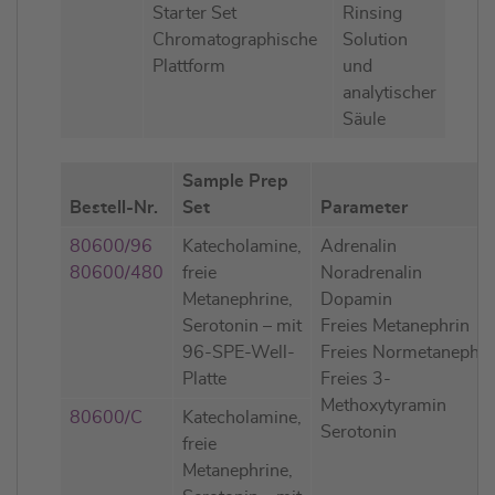
Starter Set
Rinsing
Chromatographische
Solution
Plattform
und
analytischer
Säule
Sample Prep
Bestell-Nr.
Set
Parameter
80600/96
Katecholamine,
Adrenalin
80600/480
freie
Noradrenalin
Metanephrine,
Dopamin
Serotonin – mit
Freies Metanephrin
96-SPE-Well-
Freies Normetanephri
Platte
Freies 3-
Methoxytyramin
80600/C
Katecholamine,
Serotonin
freie
Metanephrine,