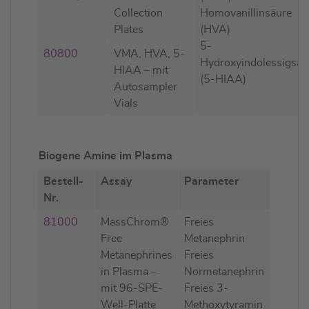
Collection
Homovanillinsäure
Plates
(HVA)
5-
80800
VMA, HVA, 5-
Hydroxyindolessigsäu
HIAA – mit
(5-HIAA)
Autosampler
Vials
Biogene Amine im Plasma
Bestell-
Assay
Parameter
Nr.
81000
MassChrom®
Freies
Free
Metanephrin
Metanephrines
Freies
in Plasma –
Normetanephrin
mit 96-SPE-
Freies 3-
Well-Platte
Methoxytyramin