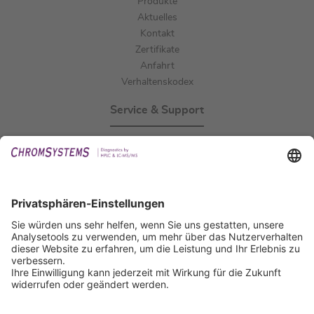
Produkte
Aktuelles
Kontakt
Zertifikate
Anfahrt
Verhaltenskodex
Service & Support
Events
Downloads
Technischer Support
Allgemeine Anfrage
IFU anfordern
Zertifizierungen
EU IVDR Zertifikat