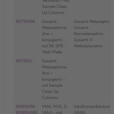
Serotonin – mit
Sample Clean
Up Columns
80700/96
Gesamt-
Gesamt-Metanephrin
Metanephrine
Gesamt-
(frei +
Normetanephrin
konjugiert) –
Gesamt-3-
mit 96-SPE-
Methoxytyramin
Well-Platte
80700/C
Gesamt-
Metanephrine
(frei +
konjugiert) –
mit Sample
Clean Up
Columns
80800/96
VMA, HVA, 5-
Vanillinmandelsäure
80800/480
HIAA – mit
(VMA)