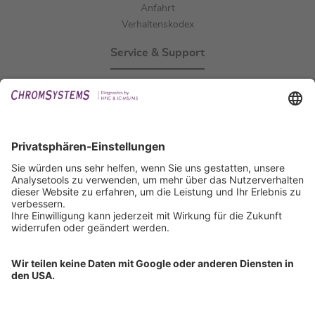
Anfahrt
Verhaltenskodex
Service & Support
Events
Downloads
Technischer Support
Allgemeine Anfrage
IFU anfordern
Zertifizierungen
EU IVDR Zertifikat
ISO 9001 Zertifikat
ISO 13485 Zertifikat
ISO 13485 MDSAP Zertifikat