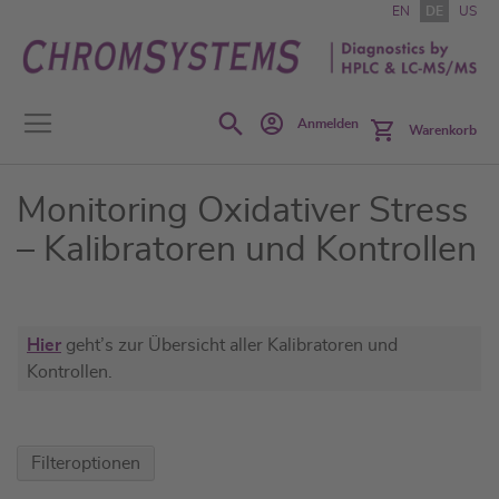
Zum
EN
DE
US
Inhalt
springen
Search
Anmelden
Warenkorb
Monitoring Oxidativer Stress
– Kalibratoren und Kontrollen
Hier
geht’s zur Übersicht aller Kalibratoren und
Kontrollen.
Filteroptionen