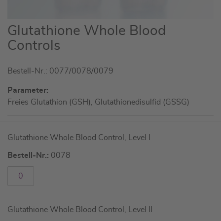
Zum
Glutathione Whole Blood
Anfang
Controls
der
Bildgalerie
Bestell-Nr.: 0077/0078/0079
springen
Parameter:
Freies Glutathion (GSH), Glutathionedisulfid (GSSG)
Artikel
Glutathione Whole Blood Control, Level I
für
gruppiertes
Bestell-Nr.:
0078
Produkt
Glutathione Whole Blood Control, Level II