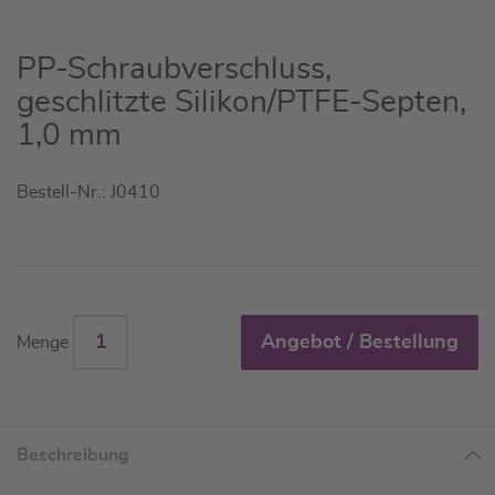
Zum
PP-Schraubverschluss,
Anfang
geschlitzte Silikon/PTFE-Septen,
der
1,0 mm
Bildgalerie
springen
Bestell-Nr.: J0410
Angebot / Bestellung
Menge
Beschreibung