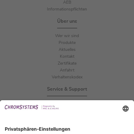
AEB
Informationspflichten
Über uns
Wer wir sind
Produkte
Aktuelles
Kontakt
Zertifikate
Anfahrt
Verhaltenskodex
Service & Support
Events
Downloads
Technischer Support
Allgemeine Anfrage
IFU anfordern