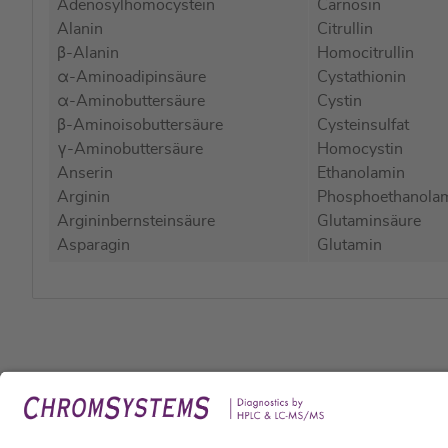
Adenosylhomocystein
Carnosin
Alanin
Citrullin
β-Alanin
Homocitrullin
α-Aminoadipinsäure
Cystathionin
α-Aminobuttersäure
Cystin
β-Aminoisobuttersäure
Cysteinsulfat
γ-Aminobuttersäure
Homocystin
Anserin
Ethanolamin
Arginin
Phosphoethanola
Argininbernsteinsäure
Glutaminsäure
Asparagin
Glutamin
Rech