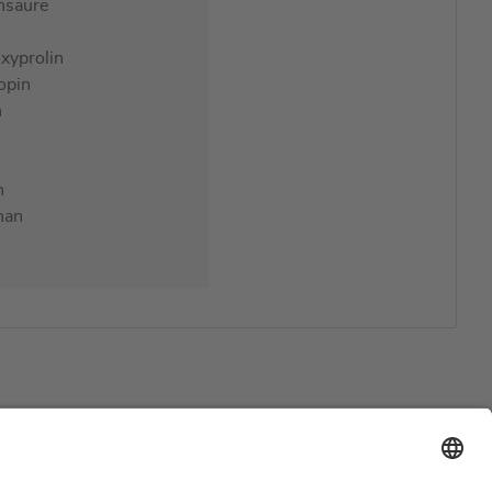
nsäure
xyprolin
opin
n
n
han
Support
Zertifizierungen