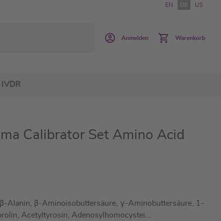
EN
DE
US
Anmelden
Warenkorb
IVDR
ma Calibrator Set Amino Acid
β-Alanin, β-Aminoisobuttersäure, γ-Aminobuttersäure, 1-
prolin, Acetyltyrosin, Adenosylhomocystei
...