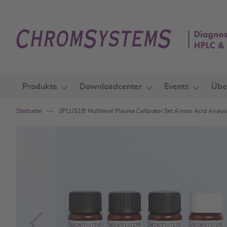
Zum
Inhalt
springen
Produkte
Downloadcenter
Events
Übe
Startseite
3PLUS1® Multilevel Plasma Calibrator Set Amino Acid Analys
Zum
Ende
der
Bildgalerie
springen