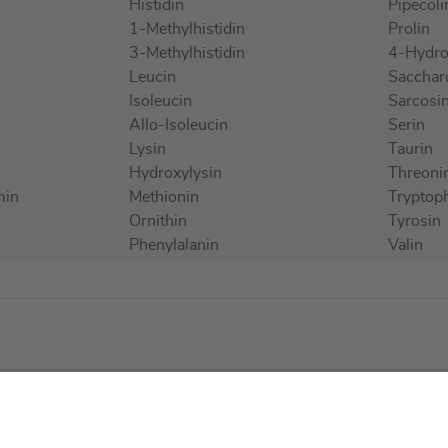
Histidin
Pipecoli
1-Methylhistidin
Prolin
3-Methylhistidin
4-Hydro
Leucin
Sacchar
Isoleucin
Sarcosi
Allo-Isoleucin
Serin
Lysin
Taurin
Hydroxylysin
Threoni
min
Methionin
Tryptop
Ornithin
Tyrosin
Phenylalanin
Valin
tliches
Über uns
Service & 