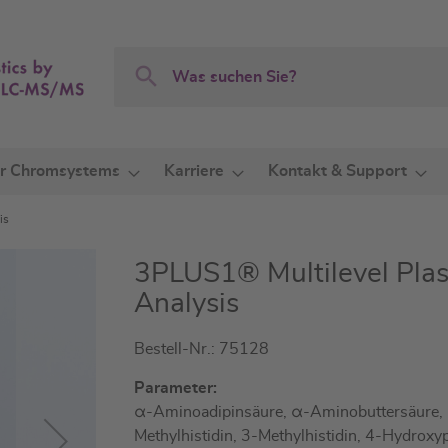
Search
Search
r Chromsystems
Karriere
Kontakt & Support
is
3PLUS1® Multilevel Plas
Analysis
Bestell-Nr.: 75128
Parameter:
α-Aminoadipinsäure, α-Aminobuttersäure, 
Methylhistidin, 3-Methylhistidin, 4-Hydroxy