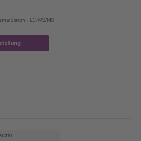
asma/Serum - LC-MS/MS
stellung
serin