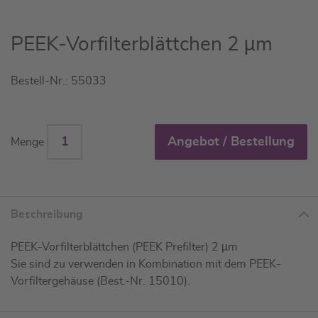
Zum
PEEK-Vorfilterblättchen 2 µm
Anfang
der
Bestell-Nr.: 55033
Bildgalerie
springen
Angebot / Bestellung
Menge
Beschreibung
PEEK-Vorfilterblättchen (PEEK Prefilter) 2 µm
Sie sind zu verwenden in Kombination mit dem PEEK-
Vorfiltergehäuse (Best.-Nr. 15010).