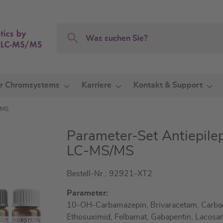
Search
Search
r Chromsystems
Karriere
Kontakt & Support
/MS
Parameter-Set Antiepile
LC-MS/MS
Bestell-Nr.: 92921-XT2
Parameter:
10-OH-Carbamazepin, Brivaracetam, Carba
Ethosuximid, Felbamat, Gabapentin, Lacosam