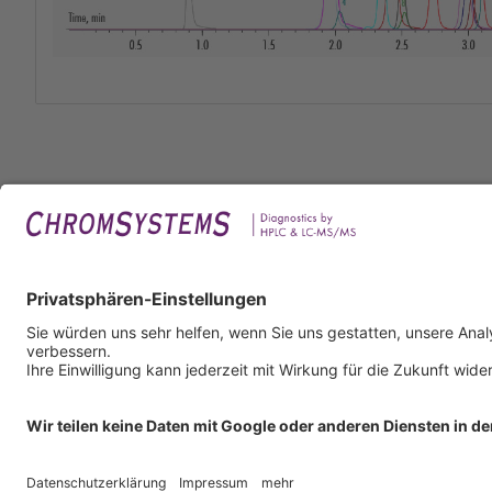
Rech
Impr
Daten
Nutzu
AGB
AEB
Infor