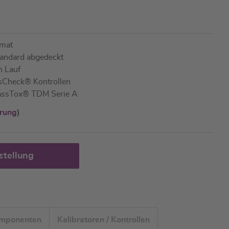
amat
Standard abgedeckt
n Lauf
ssCheck® Kontrollen
 MassTox® TDM Serie A
ärung
)
stellung
omponenten
Kalibratoren / Kontrollen