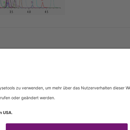
tliches
Über uns
Service & 
essum
Wer wir sind
Events
schutz
Produkte
Downloads
ngsbedingungen
Aktuelles
Technischer
Kontakt
Allgemeine 
Zertifikate
IFU anforde
mationspflichten
Anfahrt
Verhaltenskodex