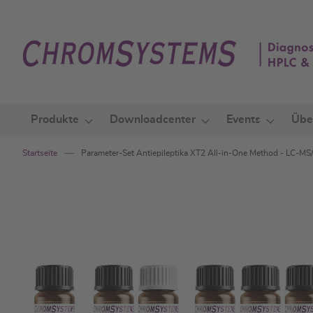
Zum
Inhalt
springen
Produkte
Downloadcenter
Events
Übe
Startseite
Parameter-Set Antiepileptika XT2 All-in-One Method - LC-MS
Zum
Ende
der
Bildgalerie
springen