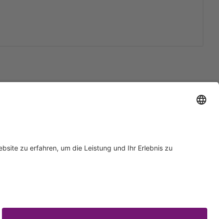
Support
Zertifizierungen
EU IVDR Zertifikat
ISO 9001 Zertifikat
 Support
ISO 13485 Zertifikat
Anfrage
ISO 13485 MDSAP Zertifikat
rn