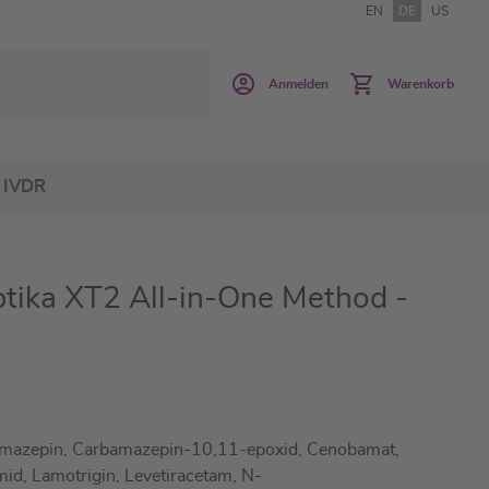
EN
DE
US
Anmelden
Warenkorb
IVDR
ptika XT2 All-in-One Method -
mazepin, Carbamazepin-10,11-epoxid, Cenobamat,
id, Lamotrigin, Levetiracetam, N-