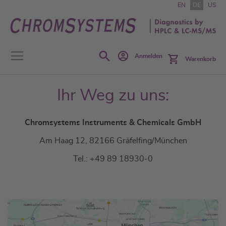
Zum
EN
DE
US
Inhalt
springen
Search
Anmelden
Warenkorb
Ihr Weg zu uns:
Chromsystems Instruments & Chemicals GmbH
Am Haag 12, 82166 Gräfelfing/München
Tel.: +49 89 18930-0