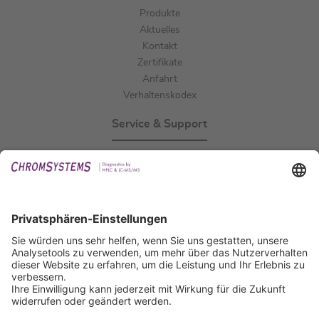
Produkte
Aktuelles
Kontakt
Zertifikate
Anfahrt
Verhaltenskodex
Service & Support
Events
Downloads
Technischer Support
Allgemeine Anfrage
IFU anfordern
Zertifizierungen