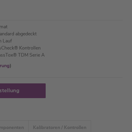
amat
Standard abgedeckt
n Lauf
ssCheck® Kontrollen
 MassTox® TDM Serie A
ärung
)
stellung
omponenten
Kalibratoren / Kontrollen