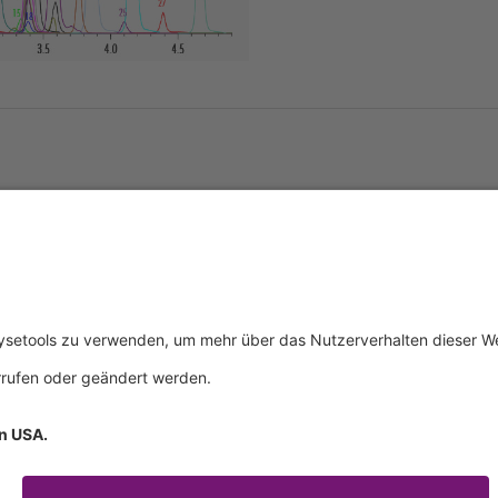
tliches
Über uns
Service & 
essum
Wer wir sind
Events
schutz
Produkte
Downloads
ngsbedingungen
Aktuelles
Technischer
Kontakt
Allgemeine 
Zertifikate
IFU anforde
mationspflichten
Anfahrt
Verhaltenskodex