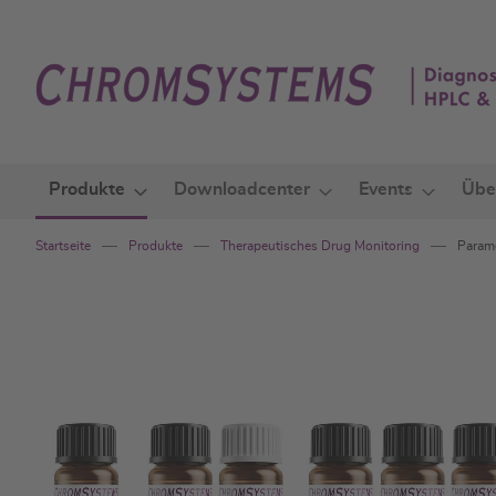
Zum
Inhalt
springen
Produkte
Downloadcenter
Events
Übe
Startseite
Produkte
Therapeutisches Drug Monitoring
Parame
Zum
Ende
der
Bildgalerie
springen