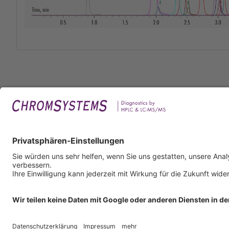
Rech
Impr
Daten
Nutzu
AGB
AEB
Infor