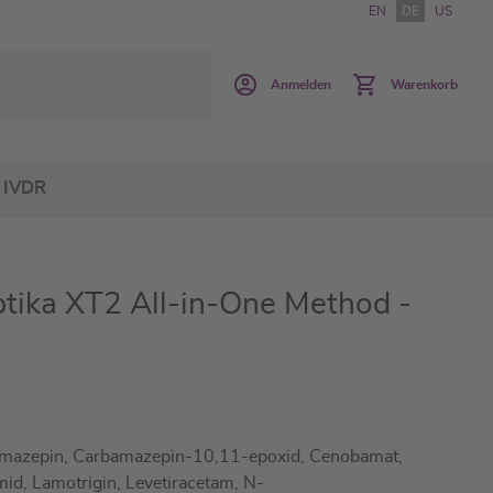
EN
DE
US
Anmelden
Warenkorb
IVDR
ptika XT2 All-in-One Method -
mazepin, Carbamazepin-10,11-epoxid, Cenobamat,
id, Lamotrigin, Levetiracetam, N-