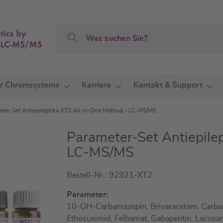
Search
Search
r Chromsystems
Karriere
Kontakt & Support
ter-Set Antiepileptika XT2 All-in-One Method - LC-MS/MS
Parameter-Set Antiepile
LC-MS/MS
Bestell-Nr.: 92921-XT2
Parameter:
10-OH-Carbamazepin, Brivaracetam, Carba
Ethosuximid, Felbamat, Gabapentin, Lacosam