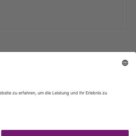
Support
Zertifizierungen
EU IVDR Zertifikat
ISO 9001 Zertifikat
 Support
ISO 13485 Zertifikat
Anfrage
ISO 13485 MDSAP Zertifikat
rn