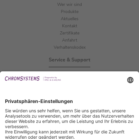
Wer wir sind
Produkte
Aktuelles
Kontakt
Zertifikate
Anfahrt
Verhaltenskodex
Service & Support
Events
Downloads
Technischer Support
Allgemeine Anfrage
IFU anfordern
Zertifizierungen