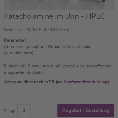
Zum
Katecholamine im Urin - HPLC
Anfang
der
Bestell-Nr.: 6000-B, für 100 Tests
Bildgalerie
springen
Parameter:
Adrenalin (Epinephrin), Dopamin, Noradrenalin
(Norepinephrin)
Einfache pH-Einstellung durch Neutralisierungspuffer mit
integriertem Indikator
Assay validiert nach IVDR (=>
Konformitätserklärung
)
Angebot / Bestellung
Menge