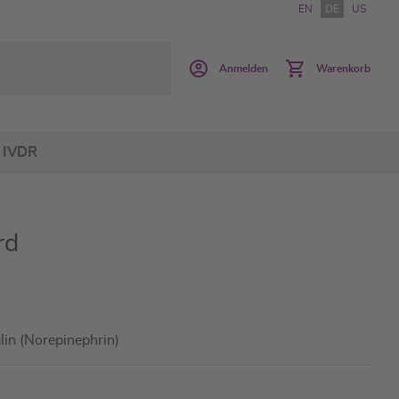
EN
DE
US
Anmelden
Warenkorb
IVDR
rd
lin (Norepinephrin)