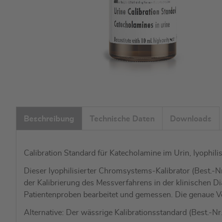
Zum
Anfang
Beschreibung
Technische Daten
Downloads
der
Bildgalerie
springen
Calibration Standard für Katecholamine im Urin, lyophilis
Dieser lyophilisierter Chromsystems-Kalibrator (Best.-Nr
der Kalibrierung des Messverfahrens in der klinischen D
Patientenproben bearbeitet und gemessen. Die genaue Vo
Alternative: Der wässrige Kalibrationsstandard (Best.-N