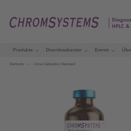
Zum
Inhalt
springen
Produkte
Downloadcenter
Events
Übe
Startseite
Urine Calibration Standard
Zum
Ende
der
Bildgalerie
springen