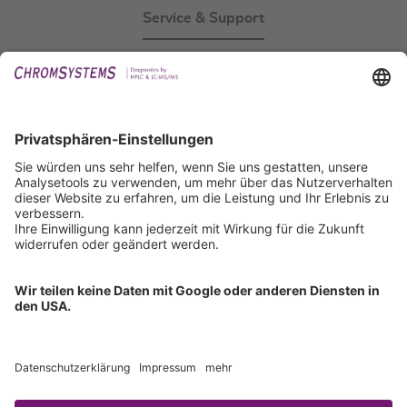
Service & Support
Events
Downloads
Technischer Support
Allgemeine Anfrage
IFU anfordern
Zertifizierungen
EU IVDR Zertifikat
ISO 9001 Zertifikat
ISO 13485 Zertifikat
ISO 13485 MDSAP Zertifikat