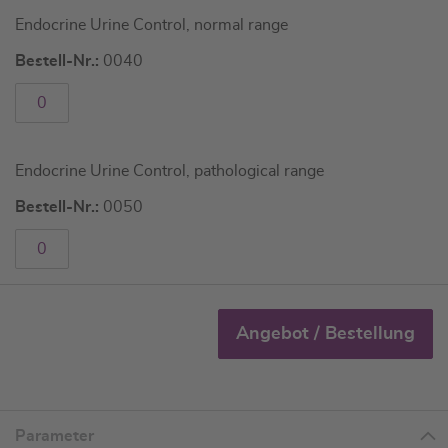
Artikel
Endocrine Urine Control, normal range
für
gruppiertes
Bestell-Nr.:
0040
Produkt
Endocrine Urine Control, pathological range
Bestell-Nr.:
0050
Angebot / Bestellung
Parameter