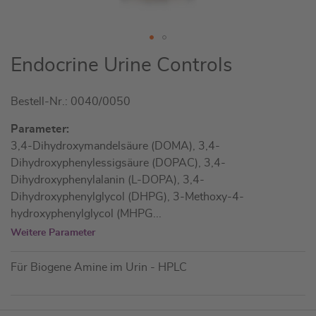
Zum
Endocrine Urine Controls
Anfang
der
Bestell-Nr.: 0040/0050
Bildgalerie
springen
Parameter:
3,4-Dihydroxymandelsäure (DOMA), 3,4-
Dihydroxyphenylessigsäure (DOPAC), 3,4-
Dihydroxyphenylalanin (L-DOPA), 3,4-
Dihydroxyphenylglycol (DHPG), 3-Methoxy-4-
hydroxyphenylglycol (MHPG
...
Weitere Parameter
Für Biogene Amine im Urin - HPLC