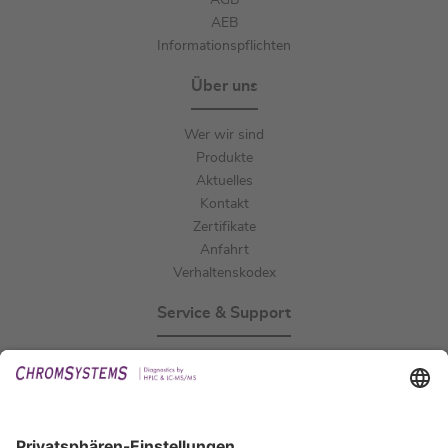
AGB
AEB
Informationspflichten
Über uns
Wer wir sind
Produkte
Aktuelles
Kontakt
Zertifikate
Anfahrt
Verhaltenskodex
Service & Support
Events
Downloads
Technischer Support
Allgemeine Anfrage