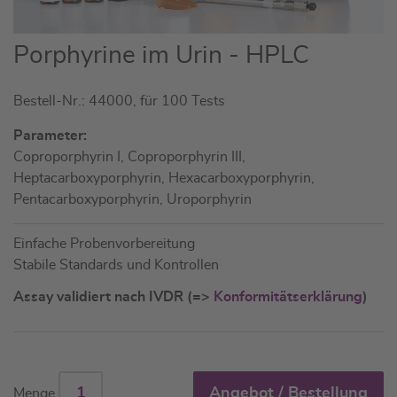
Zum
Porphyrine im Urin - HPLC
Anfang
der
Bestell-Nr.: 44000, für 100 Tests
Bildgalerie
springen
Parameter:
Coproporphyrin I, Coproporphyrin III,
Heptacarboxyporphyrin, Hexacarboxyporphyrin,
Pentacarboxyporphyrin, Uroporphyrin
Einfache Probenvorbereitung
Stabile Standards und Kontrollen
Assay validiert nach IVDR (=>
Konformitätserklärung
)
Angebot / Bestellung
Menge