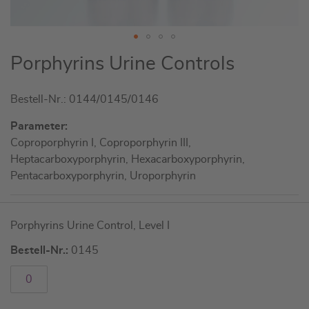
Zum
Porphyrins Urine Controls
Anfang
der
Bestell-Nr.: 0144/0145/0146
Bildgalerie
springen
Parameter:
Coproporphyrin I, Coproporphyrin III,
Heptacarboxyporphyrin, Hexacarboxyporphyrin,
Pentacarboxyporphyrin, Uroporphyrin
Artikel
Porphyrins Urine Control, Level I
für
gruppiertes
Bestell-Nr.:
0145
Produkt