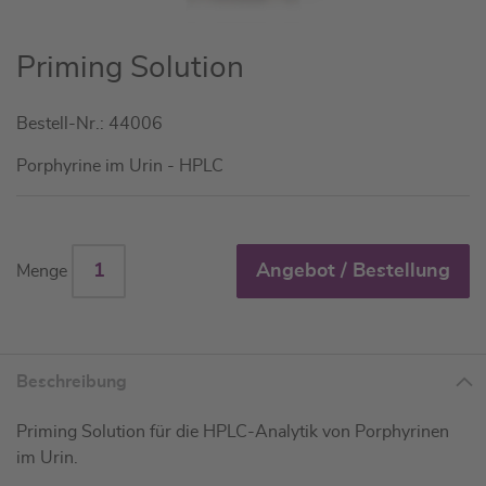
Zum
Priming Solution
Anfang
der
Bestell-Nr.: 44006
Bildgalerie
springen
Porphyrine im Urin - HPLC
Angebot / Bestellung
Menge
Beschreibung
Priming Solution für die HPLC-Analytik von Porphyrinen
im Urin.