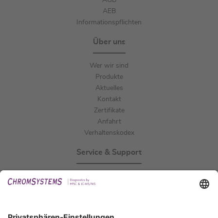
AGB
AEB
Informationspflichten
Über uns
Wer wir sind
Produkte
Aktuelles
Kontakt
Zertifikate
Anfahrt
Verhaltenskodex
Service & Support
Events
Downloads
Technischer Support
Allgemeine Anfrage