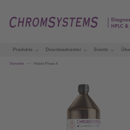
Zum
Inhalt
springen
Produkte
Downloadcenter
Events
Übe
Startseite
Mobile Phase A
Zum
Ende
der
Bildgalerie
springen