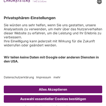
Downloads
Technischer Support
Allgemeine Anfrage
IFU anfordern
Zertifizierungen
EU IVDR Zertifikat
ISO 9001 Zertifikat
ISO 13485 Zertifikat
ISO 13485 MDSAP Zertifikat
Copyright © 2026 Chromsystems Instruments & Chemicals GmbH.