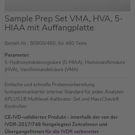
Zum
Sample Prep Set VMA, HVA, 5-
Anfang
HIAA mit Auffangplatte
der
Bildgalerie
Bestell-Nr.: 80800/480, für 480 Tests
springen
Parameter:
5-Hydroxyindolessigsäure (5-HIAA), Homovanillinsäure
(HVA), Vanillinmandelsäure (VMA)
Einfache und schnelle Probenvorbereitung
Isotopenmarkierter interner Standard für jeden Analyten
6PLUS1® Multilevel-Kalibrator-Set und MassCheck®
Kontrollen
CE-IVD-validiertes Produkt - innerhalb der von der
IVDR-2017/746 festgelegten Zeitrahmen und
Übergangsfristen
für die IVDR vorbereitet