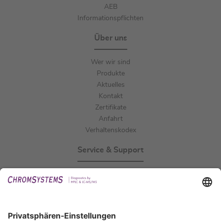
AEB
Informationspflichten
Über uns
Wer wir sind
Produkte
Aktuelles
Kontakt
Zertifikate
Anfahrt
Verhaltenskodex
Service & Support
Events
Downloads
Technischer Support
Allgemeine Anfrage
IFU anfordern