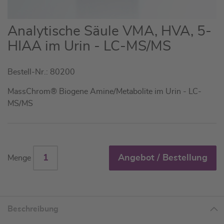
Zum
Analytische Säule VMA, HVA, 5-
Anfang
HIAA im Urin - LC-MS/MS
der
Bildgalerie
Bestell-Nr.: 80200
springen
MassChrom® Biogene Amine/Metabolite im Urin - LC-
MS/MS
Angebot / Bestellung
Menge
Beschreibung