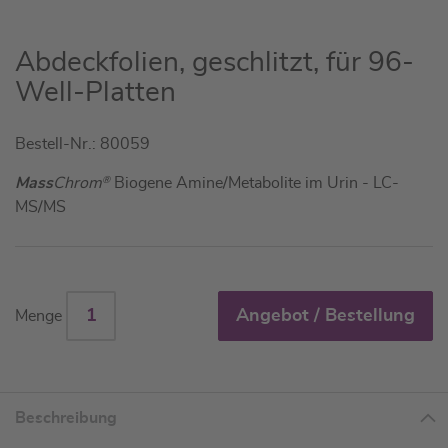
Zum
Abdeckfolien, geschlitzt, für 96-
Anfang
Well-Platten
der
Bildgalerie
Bestell-Nr.: 80059
springen
Mass
Chrom
®
Biogene Amine/Metabolite im Urin - LC-
MS/MS
Angebot / Bestellung
Menge
Beschreibung