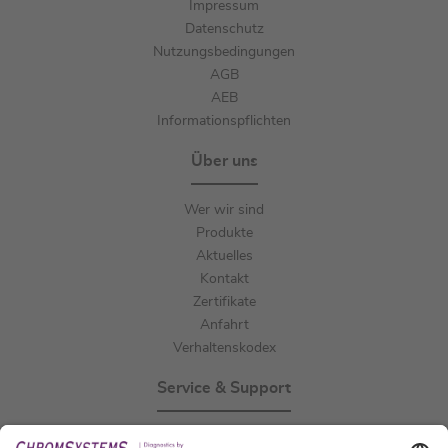
Impressum
Datenschutz
Nutzungsbedingungen
AGB
AEB
Informationspflichten
Über uns
Wer wir sind
Produkte
Aktuelles
Kontakt
Zertifikate
Anfahrt
Verhaltenskodex
Service & Support
Events