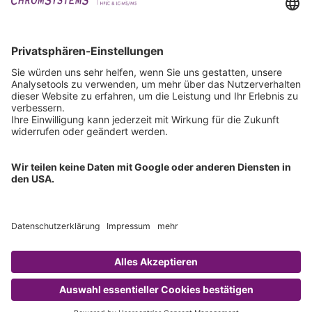
Downloads
Technischer Support
Allgemeine Anfrage
IFU anfordern
Zertifizierungen
EU IVDR Zertifikat
ISO 9001 Zertifikat
ISO 13485 Zertifikat
ISO 13485 MDSAP Zertifikat
Copyright © 2026 Chromsystems Instruments & Chemicals GmbH.