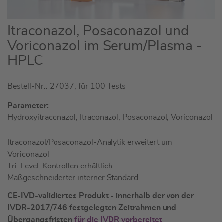
Zum
Itraconazol, Posaconazol und
Anfang
Voriconazol im Serum/Plasma -
der
HPLC
Bildgalerie
springen
Bestell-Nr.: 27037, für 100 Tests
Parameter:
Hydroxyitraconazol, Itraconazol, Posaconazol, Voriconazol
Itraconazol/Posaconazol-Analytik erweitert um
Voriconazol
Tri-Level-Kontrollen erhältlich
Maßgeschneiderter interner Standard
CE-IVD-validiertes Produkt - innerhalb der von der
IVDR-2017/746 festgelegten Zeitrahmen und
Übergangsfristen
für die IVDR vorbereitet