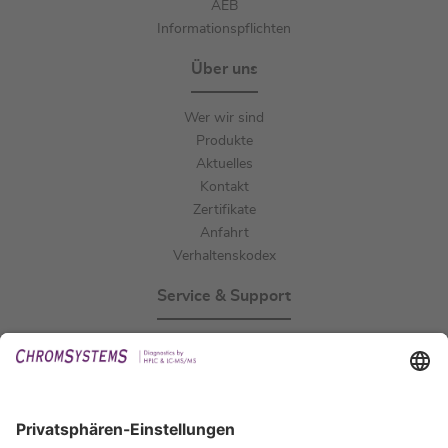
AEB
Informationspflichten
Über uns
Wer wir sind
Produkte
Aktuelles
Kontakt
Zertifikate
Anfahrt
Verhaltenskodex
Service & Support
Events
Downloads
Technischer Support
Allgemeine Anfrage
IFU anfordern