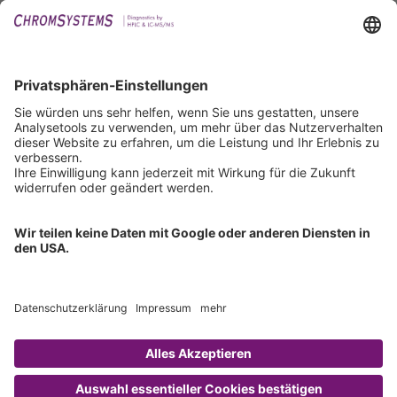
Events
Downloads
Technischer Support
Allgemeine Anfrage
IFU anfordern
Zertifizierungen
EU IVDR Zertifikat
ISO 9001 Zertifikat
ISO 13485 Zertifikat
ISO 13485 MDSAP Zertifikat