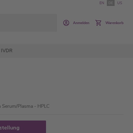
EN
DE
US
Anmelden
Warenkorb
IVDR
0
im Serum/Plasma - HPLC
stellung