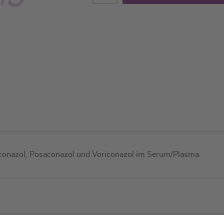
aconazol, Posaconazol und Voriconazol im Serum/Plasma.