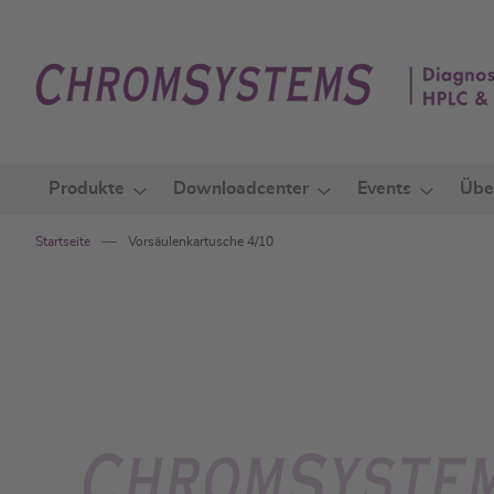
Zum
Inhalt
springen
Produkte
Downloadcenter
Events
Übe
Startseite
Vorsäulenkartusche 4/10
Zum
Ende
der
Bildgalerie
springen