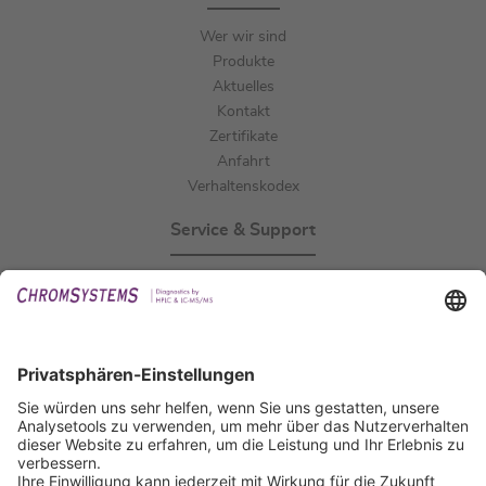
Wer wir sind
Produkte
Aktuelles
Kontakt
Zertifikate
Anfahrt
Verhaltenskodex
Service & Support
Events
Downloads
Technischer Support
Allgemeine Anfrage
IFU anfordern
Zertifizierungen