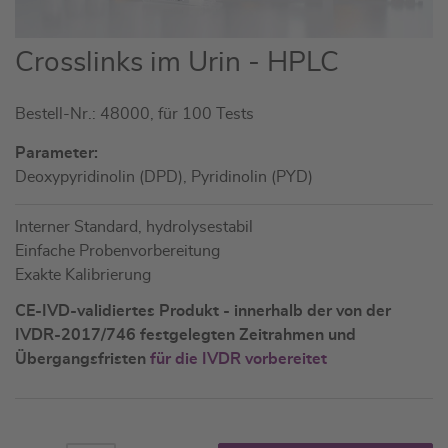
Zum
Crosslinks im Urin - HPLC
Anfang
der
Bestell-Nr.: 48000, für 100 Tests
Bildgalerie
springen
Parameter:
Deoxypyridinolin (DPD), Pyridinolin (PYD)
Interner Standard, hydrolysestabil
Einfache Probenvorbereitung
Exakte Kalibrierung
CE-IVD-validiertes Produkt - innerhalb der von der
IVDR-2017/746 festgelegten Zeitrahmen und
Übergangsfristen
für die IVDR vorbereitet