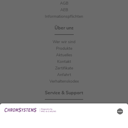
AGB
AEB
Informationspflichten
Über uns
Wer wir sind
Produkte
Aktuelles
Kontakt
Zertifikate
Anfahrt
Verhaltenskodex
Service & Support
Events
Downloads
Technischer Support
Allgemeine Anfrage