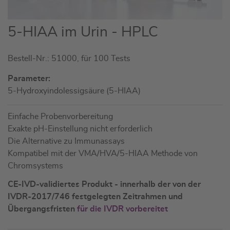
Zum
5-HIAA im Urin - HPLC
Anfang
der
Bestell-Nr.: 51000, für 100 Tests
Bildgalerie
springen
Parameter:
5-Hydroxyindolessigsäure (5-HIAA)
Einfache Probenvorbereitung
Exakte pH-Einstellung nicht erforderlich
Die Alternative zu Immunassays
Kompatibel mit der VMA/HVA/5-HIAA Methode von
Chromsystems
CE-IVD-validiertes Produkt - innerhalb der von der
IVDR-2017/746 festgelegten Zeitrahmen und
Übergangsfristen
für die IVDR vorbereitet