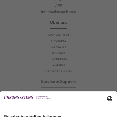
AGB
AEB
Informationspflichten
Über uns
Wer wir sind
Produkte
Aktuelles
Kontakt
Zertifikate
Anfahrt
Verhaltenskodex
Service & Support
Events
Downloads
Technischer Support
Allgemeine Anfrage