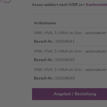
Assay validiert nach IVDR (=>
Konformitä
Artikelname
Artikel
VMA, HVA, 5-HIAA im Urin - automatisie
für
gruppiertes
Bestell-Nr.:
1000/B/A1
Produkt
VMA, HVA, 5-HIAA im Urin - automatisie
Bestell-Nr.:
1000/B/A5
VMA, HVA, 5-HIAA im Urin - automatisie
Bestell-Nr.:
1000/B/A9
Angebot / Bestellung