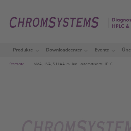
Zum
Inhalt
springen
Produkte
Downloadcenter
Events
Übe
Startseite
VMA, HVA, 5-HIAA im Urin - automatisierte HPLC
Zum
Ende
der
Bildgalerie
springen