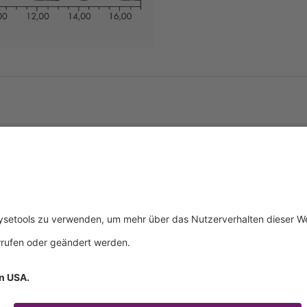
tliches
Über uns
Service & 
essum
Wer wir sind
Events
schutz
Produkte
Downloads
ngsbedingungen
Aktuelles
Technischer
Kontakt
Allgemeine 
Zertifikate
IFU anforde
mationspflichten
Anfahrt
Verhaltenskodex