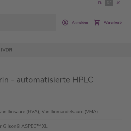
EN
DE
US
Anmelden
Warenkorb
IVDR
in - automatisierte HPLC
nillinsäure (HVA), Vanillinmandelsäure (VMA)
für Gilson® ASPEC™ XL