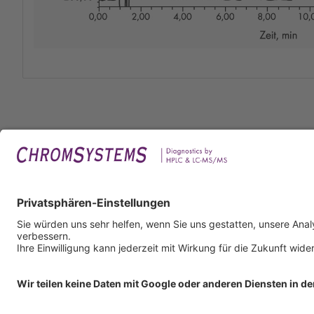
Rech
Impr
Daten
Nutzu
AGB
AEB
Infor