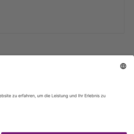
Support
Zertifizierungen
EU IVDR Zertifikat
ISO 9001 Zertifikat
 Support
ISO 13485 Zertifikat
Anfrage
ISO 13485 MDSAP Zertifikat
rn