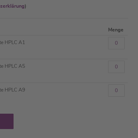
tserklärung
)
Menge
rte HPLC A1
rte HPLC A5
rte HPLC A9