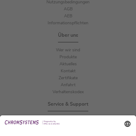
Nutzungsbedingungen
AGB
AEB
Informationspflichten
Über uns
Wer wir sind
Produkte
Aktuelles
Kontakt
Zertifikate
Anfahrt
Verhaltenskodex
Service & Support
Events
Downloads
Technischer Support