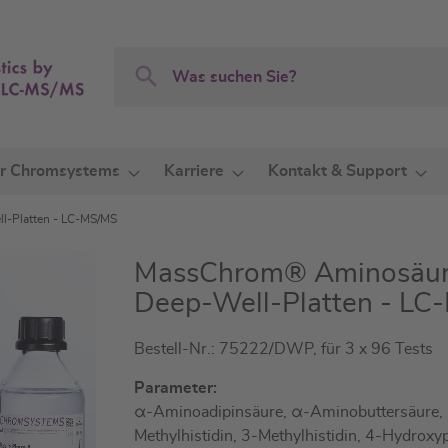
Search
Search
r Chromsystems
Karriere
Kontakt & Support
l-Platten - LC-MS/MS
MassChrom® Aminosäuren
Deep-Well-Platten - L
Bestell-Nr.: 75222/DWP, für 3 x 96 Tests
Parameter:
α-Aminoadipinsäure, α-Aminobuttersäure, 
Methylhistidin, 3-Methylhistidin, 4-Hydroxy