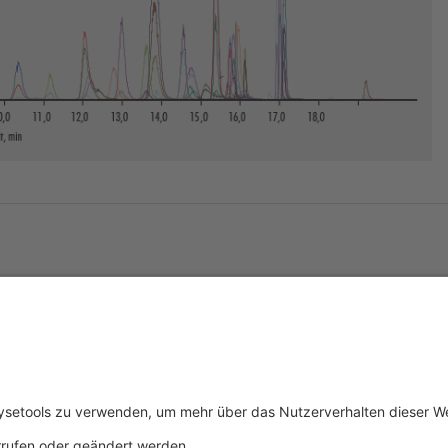
tliches
Über uns
Service & 
essum
Wer wir sind
Events
schutz
Produkte
Downloads
ngsbedingungen
Aktuelles
Technischer