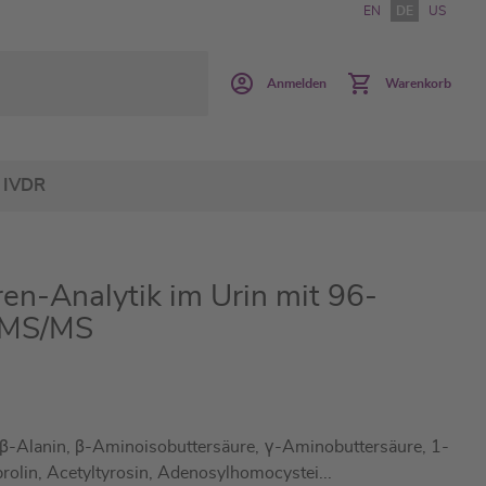
EN
DE
US
Anmelden
Warenkorb
IVDR
-Analytik im Urin mit 96-
C-MS/MS
β-Alanin, β-Aminoisobuttersäure, γ-Aminobuttersäure, 1-
prolin, Acetyltyrosin, Adenosylhomocystei
...