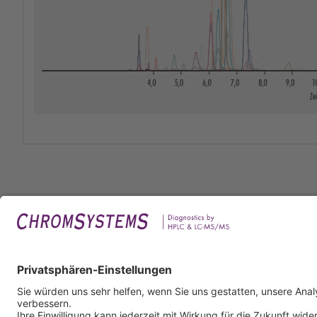
Rech
Impr
Daten
Nutzu