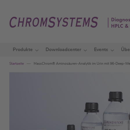
Zum
Inhalt
springen
Produkte
Downloadcenter
Events
Übe
Startseite
MassChrom® Aminosäuren-Analytik im Urin mit 96-Deep-Wel
Zum
Ende
der
Bildgalerie
springen