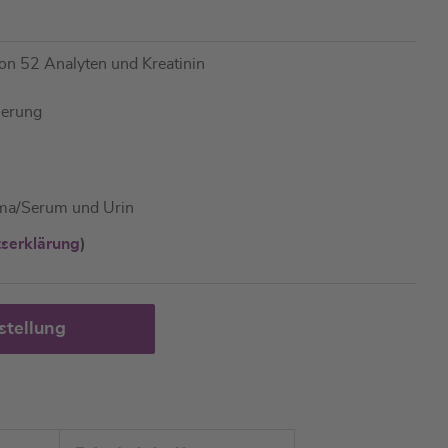
on 52 Analyten und Kreatinin
ierung
sma/Serum und Urin
tserklärung
)
stellung