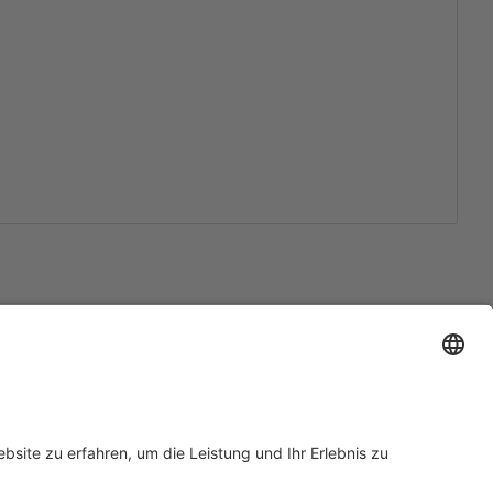
Support
Zertifizierungen
EU IVDR Zertifikat
ISO 9001 Zertifikat
 Support
ISO 13485 Zertifikat