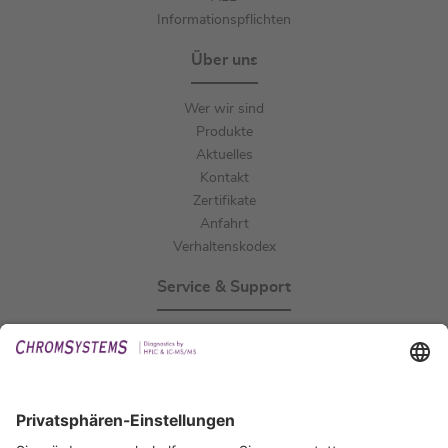
Informationspflichten
Über uns
Wer wir sind
Produkte
Aktuelles
Kontakt
Zertifikate
Anfahrt
Verhaltenskodex
Service & Support
Events
Downloads
Technischer Support
Allgemeine Anfrage
IFU anfordern