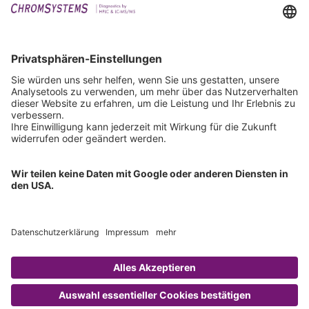
Events
Downloads
Technischer Support
Allgemeine Anfrage
IFU anfordern
Zertifizierungen
EU IVDR Zertifikat
ISO 9001 Zertifikat
ISO 13485 Zertifikat
ISO 13485 MDSAP Zertifikat