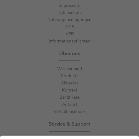
Impressum
Datenschutz
Nutzungsbedingungen
AGB
AEB
Informationspflichten
Über uns
Wer wir sind
Produkte
Aktuelles
Kontakt
Zertifikate
Anfahrt
Verhaltenskodex
Service & Support