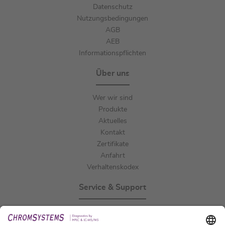
Datenschutz
Nutzungsbedingungen
AGB
AEB
Informationspflichten
Über uns
Wer wir sind
Produkte
Aktuelles
Kontakt
Zertifikate
Anfahrt
Verhaltenskodex
Service & Support
Events
Downloads