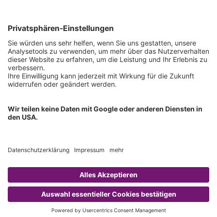
Technischer Support
Allgemeine Anfrage
IFU anfordern
Zertifizierungen
EU IVDR Zertifikat
ISO 9001 Zertifikat
ISO 13485 Zertifikat
ISO 13485 MDSAP Zertifikat
Copyright © 2026 Chromsystems Instruments & Chemicals GmbH.