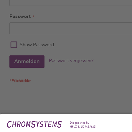
Passwort
Show Password
Passwort vergessen?
Anmelden
Rech