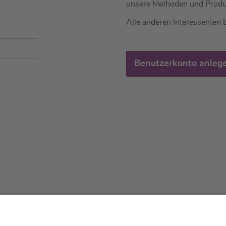
unsere Methoden und Produ
Alle anderen Interessenten b
Benutzerkonto anleg
tliches
Über uns
Service & 