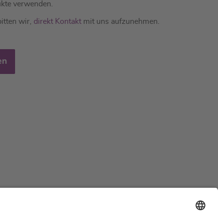
kte verwenden.
itten wir,
direkt Kontakt
mit uns aufzunehmen.
en
Support
Zertifizierungen