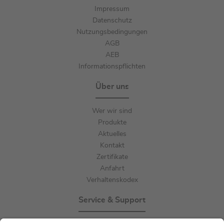
Impressum
Datenschutz
Nutzungsbedingungen
AGB
AEB
Informationspflichten
Über uns
Wer wir sind
Produkte
Aktuelles
Kontakt
Zertifikate
Anfahrt
Verhaltenskodex
Service & Support