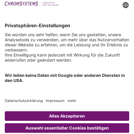
Events
Downloads
Technischer Support
Allgemeine Anfrage
IFU anfordern
Zertifizierungen
EU IVDR Zertifikat
ISO 9001 Zertifikat
ISO 13485 Zertifikat
ISO 13485 MDSAP Zertifikat