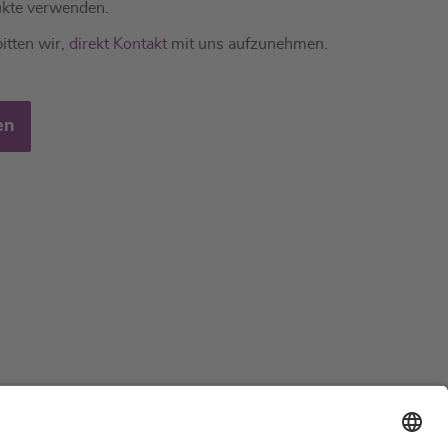
kte verwenden.
itten wir,
direkt Kontakt
mit uns aufzunehmen.
en
Support
Zertifizierungen