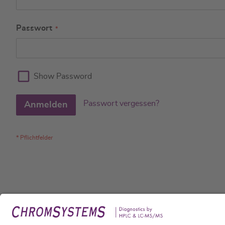
Passwort
Show Password
Passwort vergessen?
Anmelden
Rech