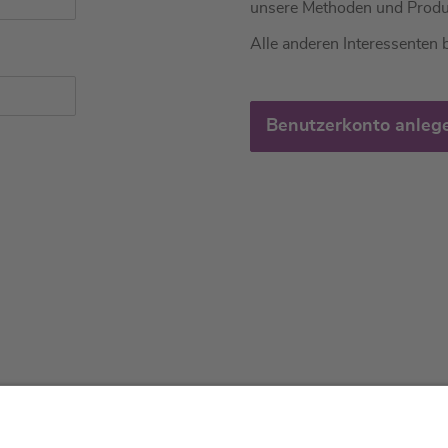
unsere Methoden und Produ
Alle anderen Interessenten b
Benutzerkonto anleg
tliches
Über uns
Service & 