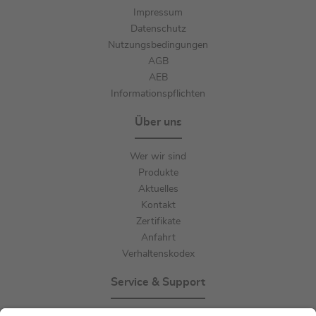
Impressum
Datenschutz
Nutzungsbedingungen
AGB
AEB
Informationspflichten
Über uns
Wer wir sind
Produkte
Aktuelles
Kontakt
Zertifikate
Anfahrt
Verhaltenskodex
Service & Support