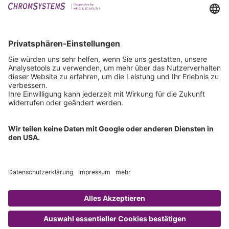
Events
Downloads
Technischer Support
Allgemeine Anfrage
IFU anfordern
Zertifizierungen
EU IVDR Zertifikat
ISO 9001 Zertifikat
ISO 13485 Zertifikat
ISO 13485 MDSAP Zertifikat